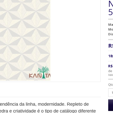
N
Ma
Mo
Di
R
18
R$
de 
Vál
Qt
tendência da linha, modernidade. Repleto de
edra e criatividade é o tipo de catálogo diferente