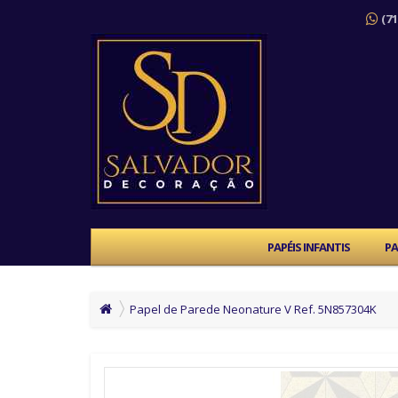
(71
PAPÉIS INFANTIS
PA
Papel de Parede Neonature V Ref. 5N857304K