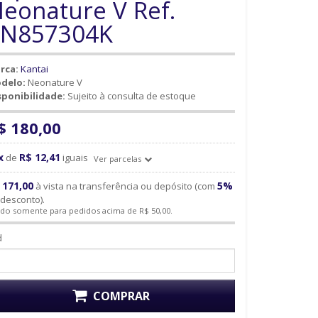
eonature V Ref.
5N857304K
rca:
Kantai
delo:
Neonature V
sponibilidade:
Sujeito à consulta de estoque
$ 180,00
x
R$ 12,41
de
iguais
Ver parcelas
 171,00
5%
à vista na transferência ou depósito (com
desconto).
ido somente para pedidos acima de R$ 50,00.
d
COMPRAR