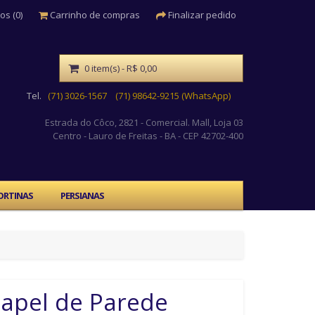
os (0)
Carrinho de compras
Finalizar pedido
0 item(s) - R$ 0,00
Tel.
(71) 3026-1567
(71) 98642-9215 (WhatsApp)
Estrada do Côco, 2821 - Comercial. Mall, Loja 03
Centro
- Lauro de Freitas - BA - CEP 42702-400
ORTINAS
PERSIANAS
apel de Parede