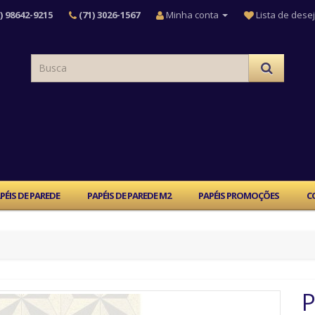
) 98642-9215
(71) 3026-1567
Minha conta
Lista de desej
PÉIS DE PAREDE
PAPÉIS DE PAREDE M2
PAPÉIS PROMOÇÕES
C
P