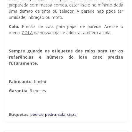
preparada com massa corrida, estar lisa e no mínimo dada
uma demão de tinta ou selador. A parede não pode ter
umidade, infiltração ou mofo.
Cola:
Precisa de cola para papel de parede. Acesse o
menu:
COLA
na nossa loja : e adquira também a cola.
Sempre g
uarde as etiquetas
dos rolos para ter as
referências e número do lote caso precise
futuramente.
Fabricante:
Kantai
Garantia:
3 meses
Etiquetas:
pedras
,
pedra
,
sala
,
cinza