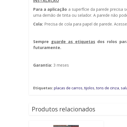
INSTALAÇÃO
Para a aplicação
a superfície da parede precisa 
uma demão de tinta ou selador. A parede não pode 
Cola:
Precisa de cola para papel de parede. Acess
Sempre g
uarde as etiquetas
dos rolos par
futuramente.
Garantia:
3 meses
Etiquetas:
placas de carros
,
tijolos
,
tons de cinza
,
sal
Produtos relacionados