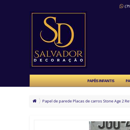
(71
PAPÉIS INFANTIS
PA
Papel de parede Placas de carros Stone Age 2 Re