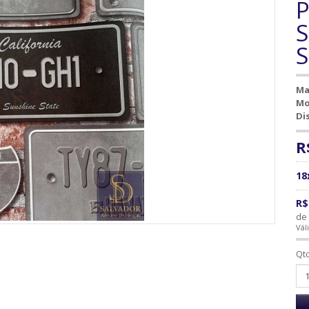
P
S
Ma
Mo
Di
R
18
R$
de 
Vál
Qt