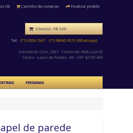
os (0)
Carrinho de compras
Finalizar pedido
0 item(s) - R$ 0,00
Tel.
(71) 3026-1567
(71) 98642-9215 (WhatsApp)
Estrada do Côco, 2821 - Comercial. Mall, Loja 03
Centro
- Lauro de Freitas - BA - CEP 42702-400
ORTINAS
PERSIANAS
apel de parede