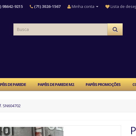
) 98642-9215
(71) 3026-1567
Minha conta
Lista de desej
PÉIS DE PAREDE
PAPÉIS DE PAREDE M2
PAPÉIS PROMOÇÕES
C
f. SN604702
P