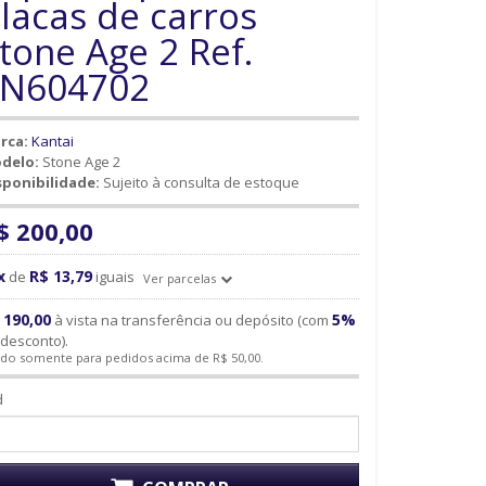
lacas de carros
tone Age 2 Ref.
SN604702
rca:
Kantai
delo:
Stone Age 2
sponibilidade:
Sujeito à consulta de estoque
$ 200,00
x
R$ 13,79
de
iguais
Ver parcelas
 190,00
5%
à vista na transferência ou depósito (com
desconto).
ido somente para pedidos acima de R$ 50,00.
d