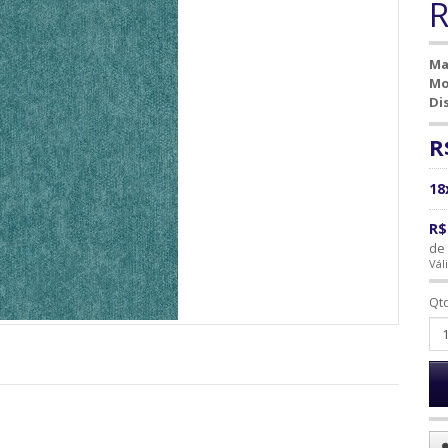
R
Ma
Mo
Di
R
18
R$
de 
Vál
Qt