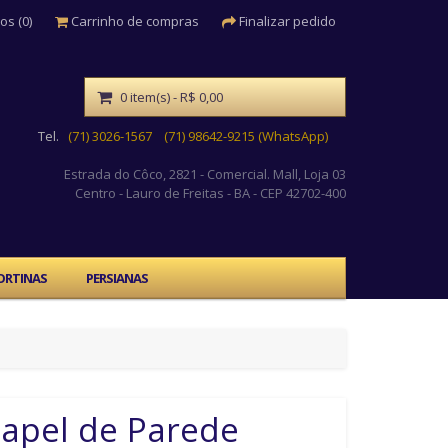
os (0)
Carrinho de compras
Finalizar pedido
0 item(s) - R$ 0,00
Tel.
(71) 3026-1567
(71) 98642-9215 (WhatsApp)
Estrada do Côco, 2821 - Comercial. Mall, Loja 03
Centro
- Lauro de Freitas - BA - CEP 42702-400
ORTINAS
PERSIANAS
apel de Parede