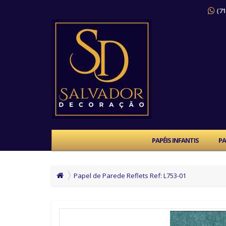
(71
PAPÉIS INFANTIS
PA
Papel de Parede Reflets Ref: L753-01