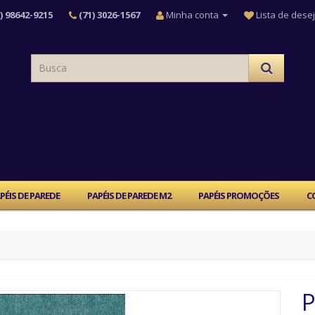
) 98642-9215
(71) 3026-1567
Minha conta
Lista de desej
PÉIS DE PAREDE
PAPÉIS DE PAREDE M2
PAPÉIS PROMOÇÕES
C
P