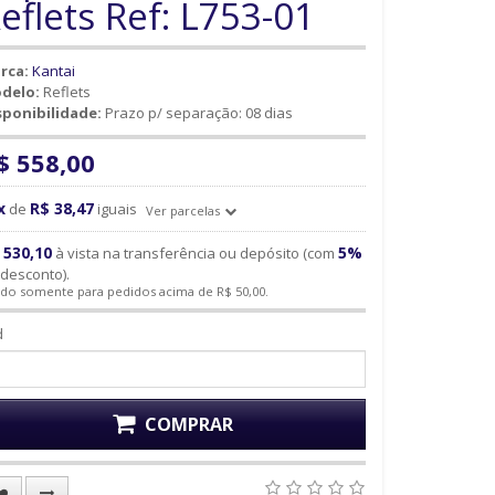
eflets Ref: L753-01
rca:
Kantai
delo:
Reflets
sponibilidade:
Prazo p/ separação: 08 dias
$ 558,00
x
R$ 38,47
de
iguais
Ver parcelas
 530,10
5%
à vista na transferência ou depósito (com
desconto).
ido somente para pedidos acima de R$ 50,00.
d
COMPRAR