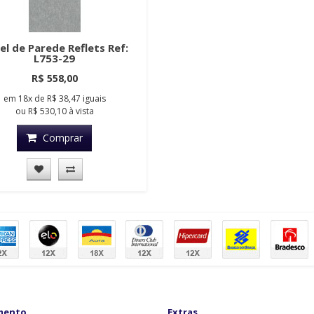
el de Parede Reflets Ref:
L753-29
R$ 558,00
em
18x
de
R$ 38,47
iguais
ou
R$ 530,10
à vista
Comprar
mento
Extras