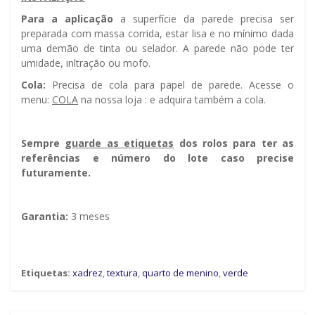
Para a aplicação
a superfície da parede precisa ser
preparada com massa corrida, estar lisa e no mínimo dada
uma demão de tinta ou selador. A parede não pode ter
umidade, infiltração ou mofo.
Cola:
Precisa de cola para papel de parede. Acesse o
menu:
COLA
na nossa loja : e adquira também a cola.
Sempre g
uarde as etiquetas
dos rolos para ter as
referências e número do lote caso precise
futuramente.
Garantia:
3 meses
Etiquetas:
xadrez
,
textura
,
quarto de menino
,
verde