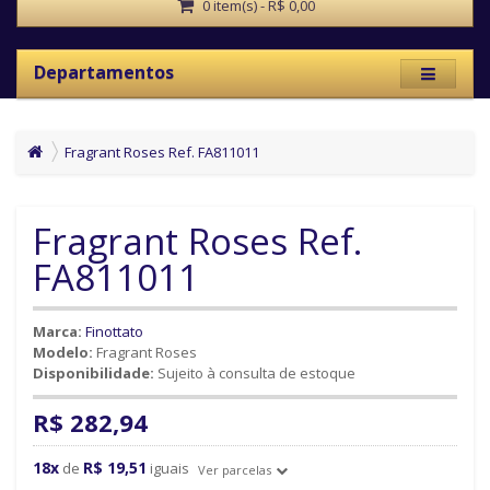
0 item(s) - R$ 0,00
Departamentos
Fragrant Roses Ref. FA811011
Fragrant Roses Ref.
FA811011
Marca:
Finottato
Modelo:
Fragrant Roses
Disponibilidade:
Sujeito à consulta de estoque
R$ 282,94
18x
R$ 19,51
de
iguais
Ver parcelas