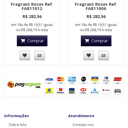
Fragrant Roses Ref.
Fragrant Roses Ref.
FA811012
FA811006
R$ 282,94
R$ 282,94
em
18x
de
R$ 19,51
iguais
em
18x
de
R$ 19,51
iguais
ou
R$ 268,79
à vista
ou
R$ 268,79
à vista
Comprar
Comprar
Informações
Atendimento
Sobre Nós
Contate-nos