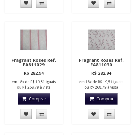
Fragrant Roses Ref.
Fragrant Roses Ref.
FA811029
FA811030
R$ 282,94
R$ 282,94
em
18x
de
R$ 19,51
iguais
em
18x
de
R$ 19,51
iguais
ou
R$ 268,79
à vista
ou
R$ 268,79
à vista
Comprar
Comprar