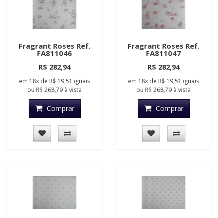
Fragrant Roses Ref.
Fragrant Roses Ref.
FA811046
FA811047
R$ 282,94
R$ 282,94
em
18x
de
R$ 19,51
iguais
em
18x
de
R$ 19,51
iguais
ou
R$ 268,79
à vista
ou
R$ 268,79
à vista
Comprar
Comprar