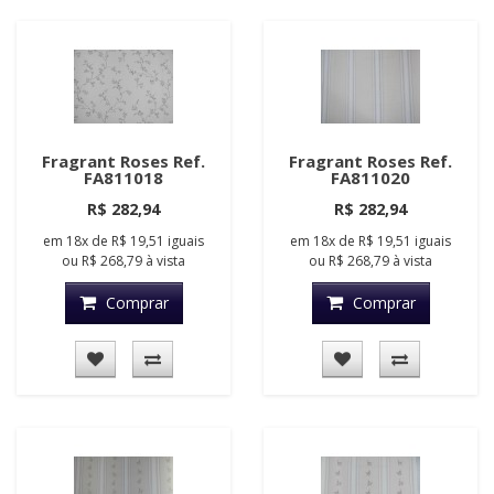
Fragrant Roses Ref.
Fragrant Roses Ref.
FA811018
FA811020
R$ 282,94
R$ 282,94
em
18x
de
R$ 19,51
iguais
em
18x
de
R$ 19,51
iguais
ou
R$ 268,79
à vista
ou
R$ 268,79
à vista
Comprar
Comprar