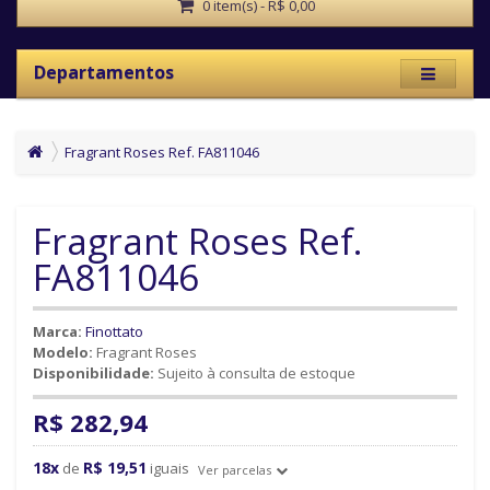
0 item(s) - R$ 0,00
Departamentos
Fragrant Roses Ref. FA811046
Fragrant Roses Ref.
FA811046
Marca:
Finottato
Modelo:
Fragrant Roses
Disponibilidade:
Sujeito à consulta de estoque
R$ 282,94
18x
R$ 19,51
de
iguais
Ver parcelas