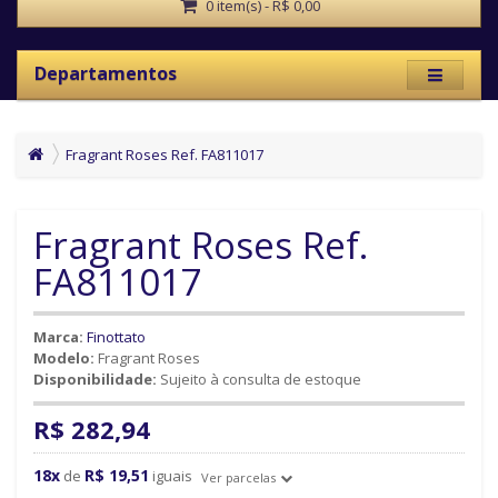
0 item(s) - R$ 0,00
Departamentos
Fragrant Roses Ref. FA811017
Fragrant Roses Ref.
FA811017
Marca:
Finottato
Modelo:
Fragrant Roses
Disponibilidade:
Sujeito à consulta de estoque
R$ 282,94
18x
R$ 19,51
de
iguais
Ver parcelas