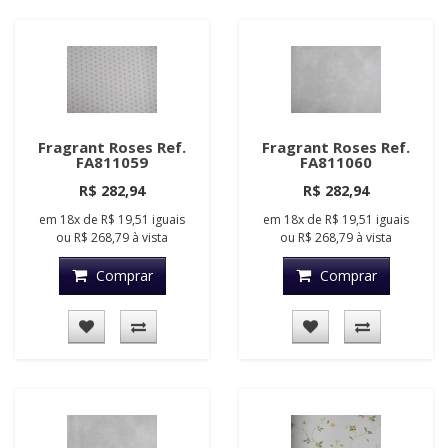
Fragrant Roses Ref.
Fragrant Roses Ref.
FA811059
FA811060
R$ 282,94
R$ 282,94
em
18x
de
R$ 19,51
iguais
em
18x
de
R$ 19,51
iguais
ou
R$ 268,79
à vista
ou
R$ 268,79
à vista
Comprar
Comprar