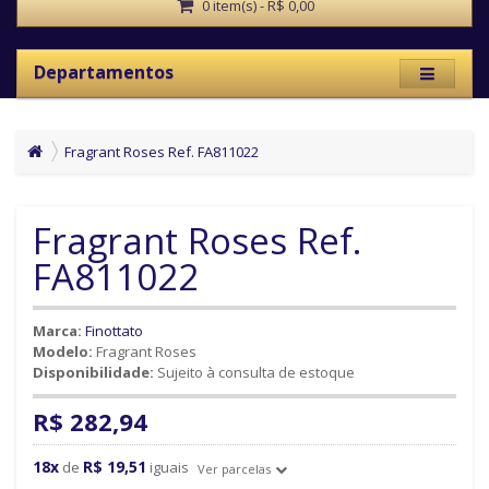
0 item(s) - R$ 0,00
Departamentos
Fragrant Roses Ref. FA811022
Fragrant Roses Ref.
FA811022
Marca:
Finottato
Modelo:
Fragrant Roses
Disponibilidade:
Sujeito à consulta de estoque
R$ 282,94
18x
R$ 19,51
de
iguais
Ver parcelas