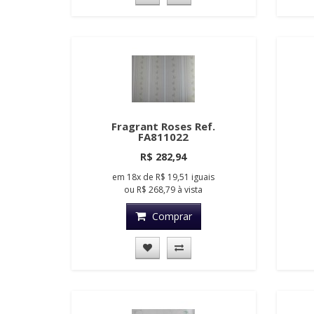
Fragrant Roses Ref.
FA811022
R$ 282,94
em
18x
de
R$ 19,51
iguais
ou
R$ 268,79
à vista
Comprar