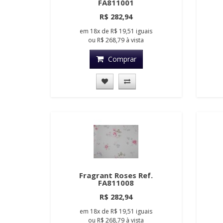
FA811001
R$ 282,94
em
18x
de
R$ 19,51
iguais
ou
R$ 268,79
à vista
Comprar
Fragrant Roses Ref.
FA811008
R$ 282,94
em
18x
de
R$ 19,51
iguais
ou
R$ 268,79
à vista