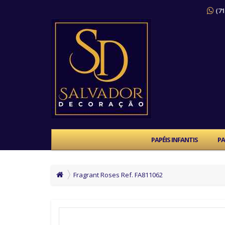
(71
PAPÉIS INFANTIS
PA
Fragrant Roses Ref. FA811062