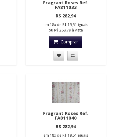
Fragrant Roses Ref.
FA811033
R$ 282,94
em
18x
de
R$ 19,51
iguais
ou
R$ 268,79
à vista
Comprar
Fragrant Roses Ref.
FA811040
R$ 282,94
em
18x
de
R$ 19,51
iguais