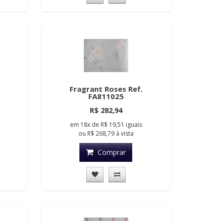
Fragrant Roses Ref.
FA811025
R$ 282,94
em
18x
de
R$ 19,51
iguais
ou
R$ 268,79
à vista
Comprar