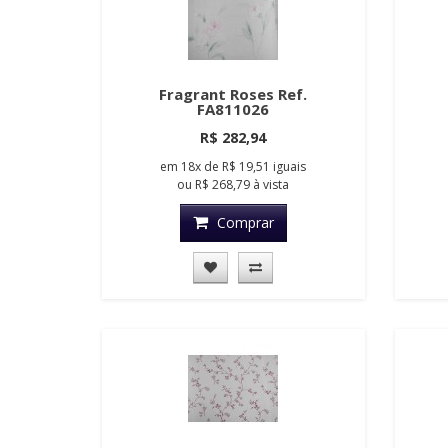
Fragrant Roses Ref.
FA811026
R$ 282,94
em
18x
de
R$ 19,51
iguais
ou
R$ 268,79
à vista
Comprar