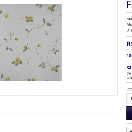
F
Ma
Mo
Di
R
18
R$
de 
Vál
Qt