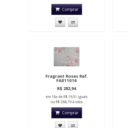
Comprar
Fragrant Roses Ref.
FA811016
R$ 282,94
em
18x
de
R$ 19,51
iguais
ou
R$ 268,79
à vista
Comprar