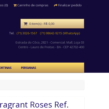
os (0)
Carrinho de compras
Finalizar pedido
0 item(s) - R$ 0,00
Tel.
(71) 3026-1567
(71) 98642-9215 (WhatsApp)
Estrada do Côco, 2821 - Comercial. Mall, Loja 03
Centro
- Lauro de Freitas - BA - CEP 42702-400
ORTINAS
PERSIANAS
ragrant Roses Ref.