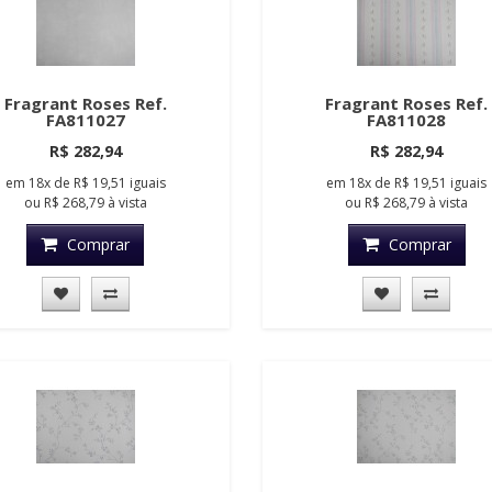
Fragrant Roses Ref.
Fragrant Roses Ref.
FA811027
FA811028
R$ 282,94
R$ 282,94
em
18x
de
R$ 19,51
iguais
em
18x
de
R$ 19,51
iguais
ou
R$ 268,79
à vista
ou
R$ 268,79
à vista
Comprar
Comprar