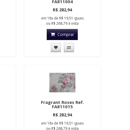
FA811004
R$ 282,94
em
18x
de
R$ 19,51
iguais
ou
R$ 268,79
à vista
Comprar
Fragrant Roses Ref.
FA811015
R$ 282,94
em
18x
de
R$ 19,51
iguais
ou
R$ 268,79
à vista