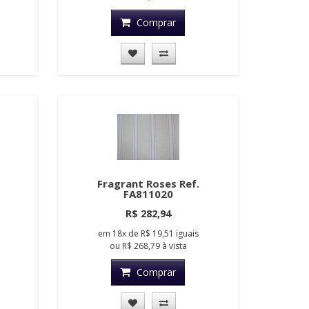
Comprar
Fragrant Roses Ref.
FA811020
R$ 282,94
em
18x
de
R$ 19,51
iguais
ou
R$ 268,79
à vista
Comprar