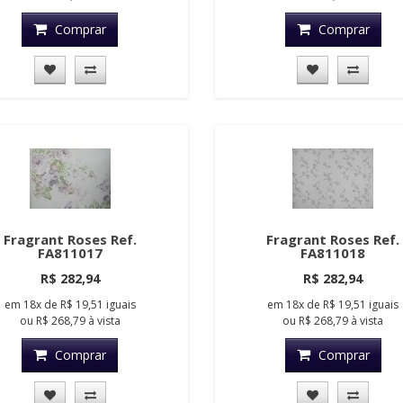
Comprar
Comprar
Fragrant Roses Ref.
Fragrant Roses Ref.
FA811017
FA811018
R$ 282,94
R$ 282,94
em
18x
de
R$ 19,51
iguais
em
18x
de
R$ 19,51
iguais
ou
R$ 268,79
à vista
ou
R$ 268,79
à vista
Comprar
Comprar