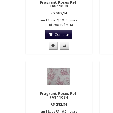
Fragrant Roses Ref.
FA811030
R$ 282,94
em
18x
de
R$ 19,51
iguais
ou
R$ 268,79
à vista
Comprar
Fragrant Roses Ref.
FA811034
R$ 282,94
em
18x
de
R$ 19,51
iguais