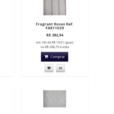
Fragrant Roses Ref.
FA811029
R$ 282,94
em
18x
de
R$ 19,51
iguais
ou
R$ 268,79
à vista
Comprar