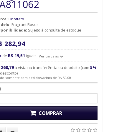
A811062
rca:
Finottato
delo:
Fragrant Roses
sponibilidade:
Sujeito à consulta de estoque
$ 282,94
x
R$ 19,51
de
iguais
Ver parcelas
 268,79
5%
à vista na transferência ou depósito (com
desconto).
ido somente para pedidos acima de R$ 50,00.
d
COMPRAR