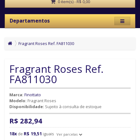
0 item(s) - R$ 0,00
Departamentos
Fragrant Roses Ref. FA811030
Fragrant Roses Ref.
FA811030
Marca:
Finottato
Modelo:
Fragrant Roses
Disponibilidade:
Sujeito à consulta de estoque
R$ 282,94
18x
R$ 19,51
de
iguais
Ver parcelas