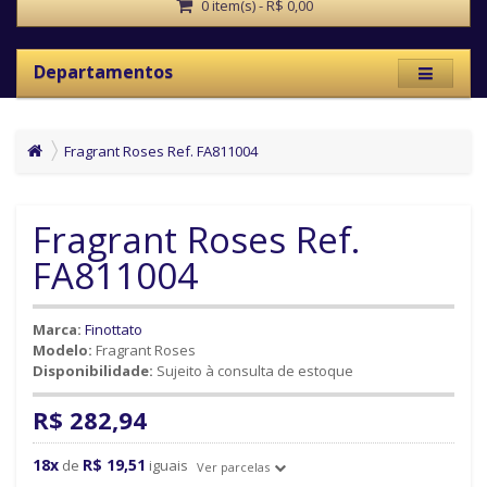
0 item(s) - R$ 0,00
Departamentos
Fragrant Roses Ref. FA811004
Fragrant Roses Ref.
FA811004
Marca:
Finottato
Modelo:
Fragrant Roses
Disponibilidade:
Sujeito à consulta de estoque
R$ 282,94
18x
R$ 19,51
de
iguais
Ver parcelas