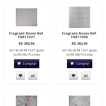
Fragrant Roses Ref.
Fragrant Roses Ref.
FA811021
FA811006
R$ 282,94
R$ 282,94
em
18x
de
R$ 19,51
iguais
em
18x
de
R$ 19,51
iguais
ou
R$ 268,79
à vista
ou
R$ 268,79
à vista
Comprar
Comprar