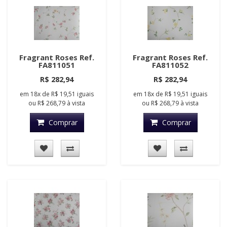
Fragrant Roses Ref.
Fragrant Roses Ref.
FA811051
FA811052
R$ 282,94
R$ 282,94
em
18x
de
R$ 19,51
iguais
em
18x
de
R$ 19,51
iguais
ou
R$ 268,79
à vista
ou
R$ 268,79
à vista
Comprar
Comprar