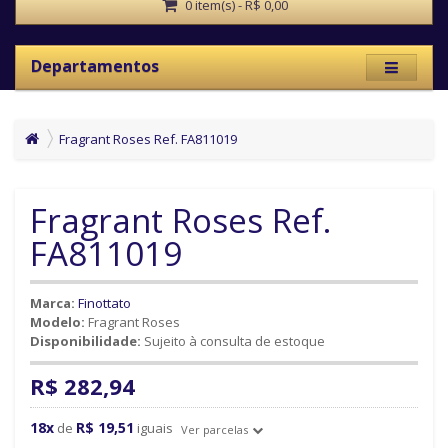
0 item(s) - R$ 0,00
Departamentos
Fragrant Roses Ref. FA811019
Fragrant Roses Ref.
FA811019
Marca:
Finottato
Modelo:
Fragrant Roses
Disponibilidade:
Sujeito à consulta de estoque
R$ 282,94
18x
R$ 19,51
de
iguais
Ver parcelas