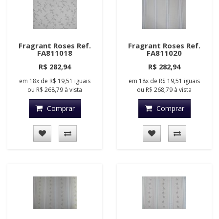
Fragrant Roses Ref.
Fragrant Roses Ref.
FA811018
FA811020
R$ 282,94
R$ 282,94
em
18x
de
R$ 19,51
iguais
em
18x
de
R$ 19,51
iguais
ou
R$ 268,79
à vista
ou
R$ 268,79
à vista
Comprar
Comprar