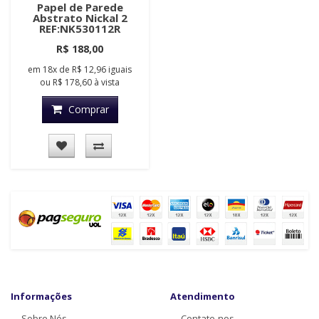
Papel de Parede
Abstrato Nickal 2
REF:NK530112R
R$ 188,00
em
18x
de
R$ 12,96
iguais
ou
R$ 178,60
à vista
Comprar
Informações
Atendimento
Sobre Nós
Contate-nos