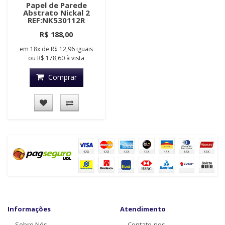
Papel de Parede
Abstrato Nickal 2
REF:NK530112R
R$ 188,00
em
18x
de
R$ 12,96
iguais
ou
R$ 178,60
à vista
Comprar
Informações
Atendimento
Sobre Nós
Contate-nos