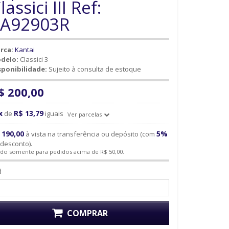
lassici III Ref:
3A92903R
rca:
Kantai
delo:
Classici 3
sponibilidade:
Sujeito à consulta de estoque
$ 200,00
x
R$ 13,79
de
iguais
Ver parcelas
 190,00
5%
à vista na transferência ou depósito (com
desconto).
ido somente para pedidos acima de R$ 50,00.
d
COMPRAR