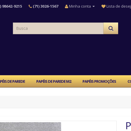
) 98642-9215
(71) 3026-1567
Minha conta
Lista de desej
PÉIS DE PAREDE
PAPÉIS DE PAREDE M2
PAPÉIS PROMOÇÕES
C
P