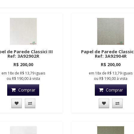
el de Parede Classici III
Papel de Parede Classici
Ref: 3A92902R
Ref: 3A92904R
R$ 200,00
R$ 200,00
em
18x
de
R$ 13,79
iguais
em
18x
de
R$ 13,79
iguais
ou
R$ 190,00
à vista
ou
R$ 190,00
à vista
Comprar
Comprar