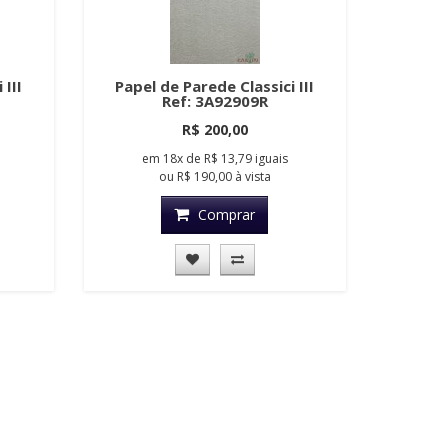
 III
Papel de Parede Classici III
Ref: 3A92909R
R$ 200,00
em
18x
de
R$ 13,79
iguais
ou
R$ 190,00
à vista
Comprar