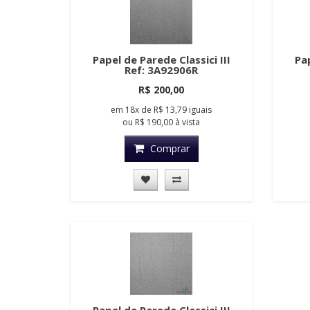
Papel de Parede Classici III
Pap
Ref: 3A92906R
R$ 200,00
em
18x
de
R$ 13,79
iguais
ou
R$ 190,00
à vista
Comprar