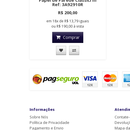
Papel de Parede Classici III
Ref: 3A92910R
R$ 200,00
em
18x
de
R$ 13,79
iguais
ou
R$ 190,00
à vista
Comprar
Informações
Atendi
Sobre Nós
Contate
Política de Privacidade
Devoluç
Pagamento e Envio
Mapa da 