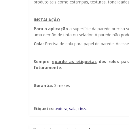
produto tais como estampas, texturas, tonalidades
INSTALAÇÃO
Para a aplicação
a superfície da parede precisa 
uma demão de tinta ou selador. A parede não pode
Cola:
Precisa de cola para papel de parede. Acess
Sempre g
uarde as etiquetas
dos rolos par
futuramente.
Garantia:
3 meses
Etiquetas:
textura
,
sala
,
cinza