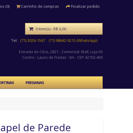
os (0)
Carrinho de compras
Finalizar pedido
0 item(s) - R$ 0,00
Tel.
(71) 3026-1567
(71) 98642-9215 (WhatsApp)
Estrada do Côco, 2821 - Comercial. Mall, Loja 03
Centro
- Lauro de Freitas - BA - CEP 42702-400
ORTINAS
PERSIANAS
apel de Parede