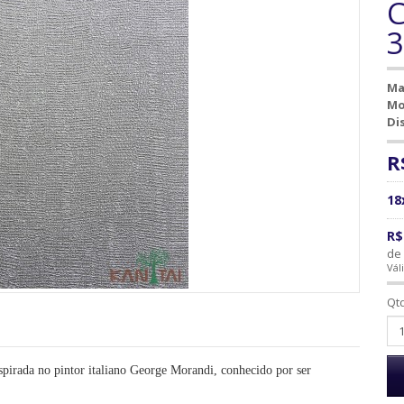
C
Ma
Mo
Di
R
18
R$
de 
Vál
Qt
nspirada no pintor italiano George Morandi, conhecido por ser