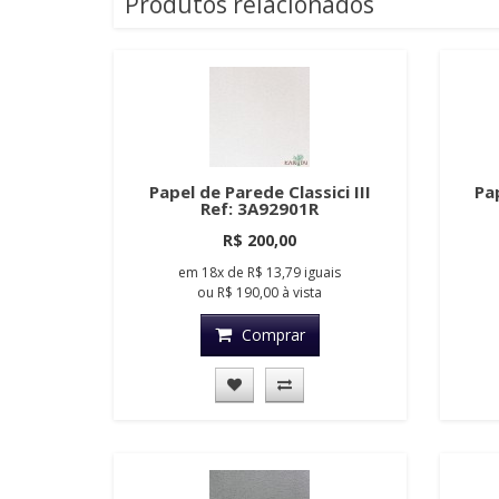
Produtos relacionados
Papel de Parede Classici III
Pap
Ref: 3A92901R
R$ 200,00
em
18x
de
R$ 13,79
iguais
ou
R$ 190,00
à vista
Comprar