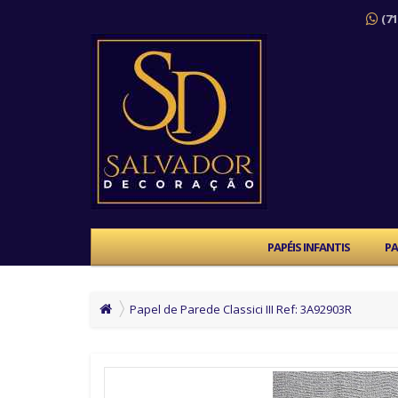
(71
PAPÉIS INFANTIS
PA
Papel de Parede Classici III Ref: 3A92903R