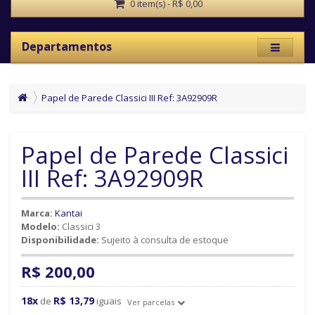
0 item(s) - R$ 0,00
Departamentos
Papel de Parede Classici III Ref: 3A92909R
Papel de Parede Classici
III Ref: 3A92909R
Marca:
Kantai
Modelo:
Classici 3
Disponibilidade:
Sujeito à consulta de estoque
R$ 200,00
18x
R$ 13,79
de
iguais
Ver parcelas