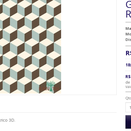
G
R
Ma
Mo
Di
R
18
R$
de 
Vál
Qt
rico 3D.