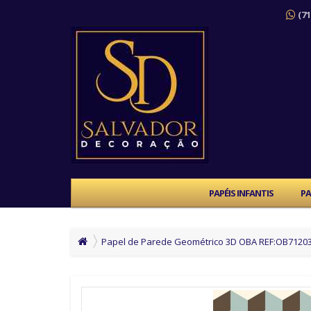
(71
PAPÉIS INFANTIS
PA
Papel de Parede Geométrico 3D OBA REF:OB7120