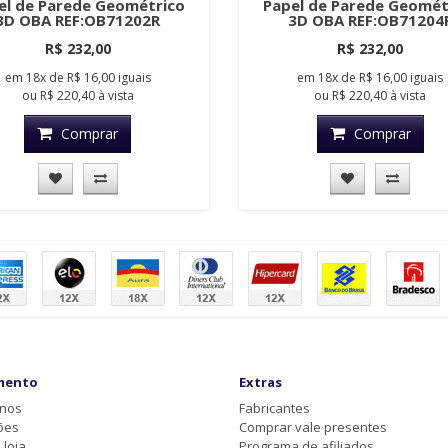
el de Parede Geométrico
Papel de Parede Geomét
3D OBA REF:OB71202R
3D OBA REF:OB71204
R$ 232,00
R$ 232,00
em
18x
de
R$ 16,00
iguais
em
18x
de
R$ 16,00
iguais
ou
R$ 220,40
à vista
ou
R$ 220,40
à vista
Comprar
Comprar
mento
Extras
-nos
Fabricantes
ões
Comprar vale presentes
loja
Programa de afiliados