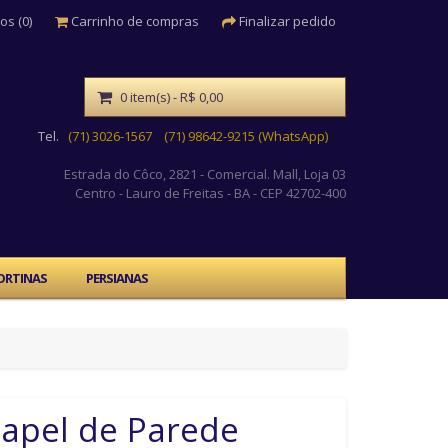
os (0)
Carrinho de compras
Finalizar pedido
0 item(s) - R$ 0,00
Tel.
(71) 3026-1567
(71) 98642-9215 (WhatsApp)
Estrada do Côco, 2821 - Comercial. Mall, Loja 03
Centro
- Lauro de Freitas - BA - CEP 42702-400
ORTINAS
PERSIANAS
apel de Parede