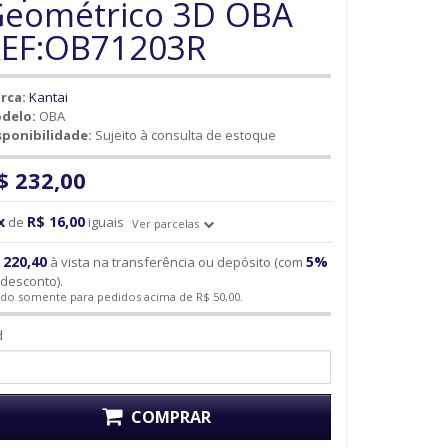
eométrico 3D OBA
EF:OB71203R
rca:
Kantai
delo:
OBA
sponibilidade:
Sujeito à consulta de estoque
$ 232,00
x
R$ 16,00
de
iguais
Ver parcelas
 220,40
5%
à vista na transferência ou depósito (com
desconto).
ido somente para pedidos acima de R$ 50,00.
d
COMPRAR