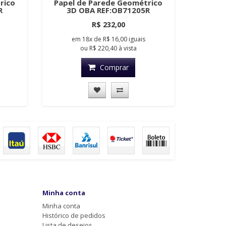
rico
Papel de Parede Geométrico
R
3D OBA REF:OB71205R
R$ 232,00
em
18x
de
R$ 16,00
iguais
ou
R$ 220,40
à vista
Comprar
Minha conta
Minha conta
Histórico de pedidos
Lista de desejos