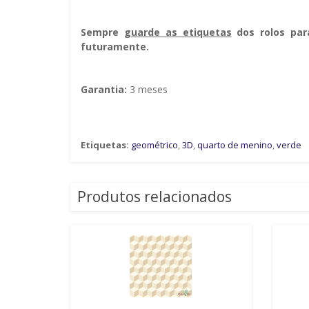
Sempre g
uarde as etiquetas
dos rolos par
futuramente.
Garantia:
3 meses
Etiquetas:
geométrico
,
3D
,
quarto de menino
,
verde
Produtos relacionados