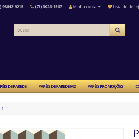
) 98642-9215
(71) 3026-1567
Minha conta
Lista de desej
PÉIS DE PAREDE
PAPÉIS DE PAREDE M2
PAPÉIS PROMOÇÕES
C
3R
P