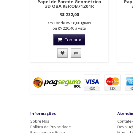
Papel de Parede Geométrico
Pap
3D OBA REF:OB71201R
R$ 232,00
em
18x
de
R$ 16,00
iguais
ou
R$ 220,40
à vista
Comprar
Informações
Atendi
Sobre Nós
Contate
Política de Privacidade
Devoluç
Pagamento e Envio
Mapa da 