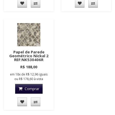
Papel de Parede
Geométrico Nickal 2
REF:NK530406R
R$ 188,00
em
18x
de
R$ 12,96
iguais
ou
R$ 178,60
à vista
Comprar