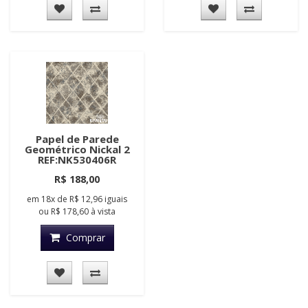
Papel de Parede
Geométrico Nickal 2
REF:NK530406R
R$ 188,00
em
18x
de
R$ 12,96
iguais
ou
R$ 178,60
à vista
Comprar