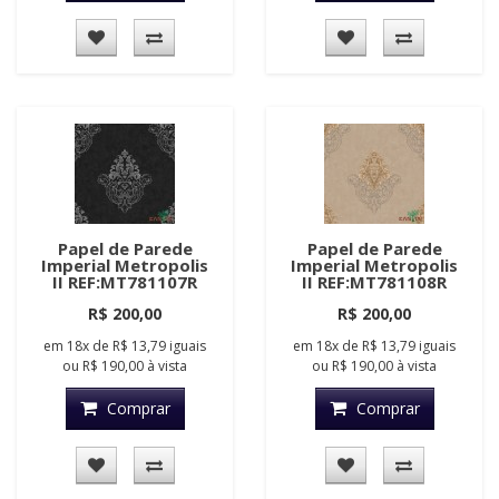
Papel de Parede
Papel de Parede
Imperial Metropolis
Imperial Metropolis
II REF:MT781107R
II REF:MT781108R
R$ 200,00
R$ 200,00
em
18x
de
R$ 13,79
iguais
em
18x
de
R$ 13,79
iguais
ou
R$ 190,00
à vista
ou
R$ 190,00
à vista
Comprar
Comprar