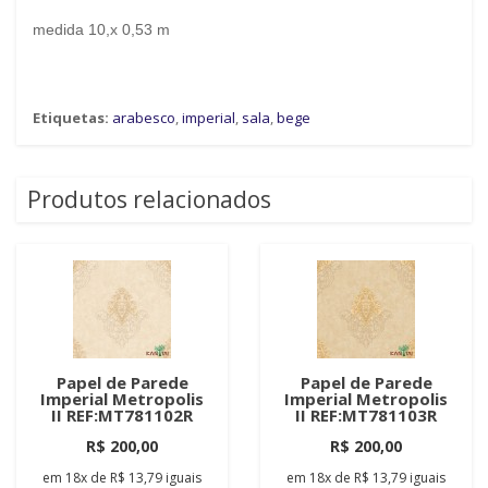
medida 10,x 0,53 m
Etiquetas:
arabesco
,
imperial
,
sala
,
bege
Produtos relacionados
Papel de Parede
Papel de Parede
Imperial Metropolis
Imperial Metropolis
II REF:MT781102R
II REF:MT781103R
R$ 200,00
R$ 200,00
em
18x
de
R$ 13,79
iguais
em
18x
de
R$ 13,79
iguais