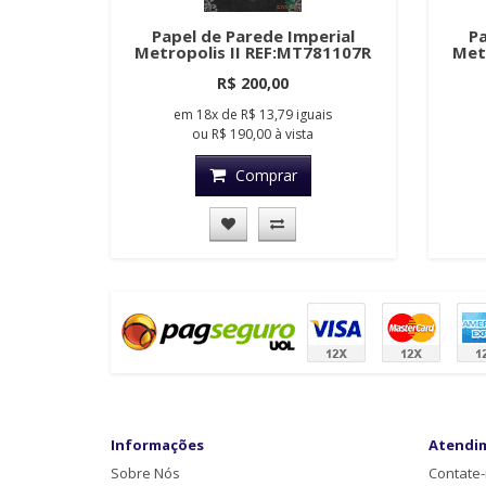
Papel de Parede Imperial
Pa
Metropolis II REF:MT781107R
Met
R$ 200,00
em
18x
de
R$ 13,79
iguais
ou
R$ 190,00
à vista
Comprar
Informações
Atendi
Sobre Nós
Contate