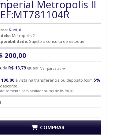
mperial Metropolis II
EF:MT781104R
rca:
Kantai
delo:
Metropolis 2
sponibilidade:
Sujeito à consulta de estoque
$ 200,00
x
R$ 13,79
de
iguais
Ver parcelas
 190,00
5%
à vista na transferência ou depósito (com
desconto).
ido somente para pedidos acima de R$ 50,00.
d
COMPRAR