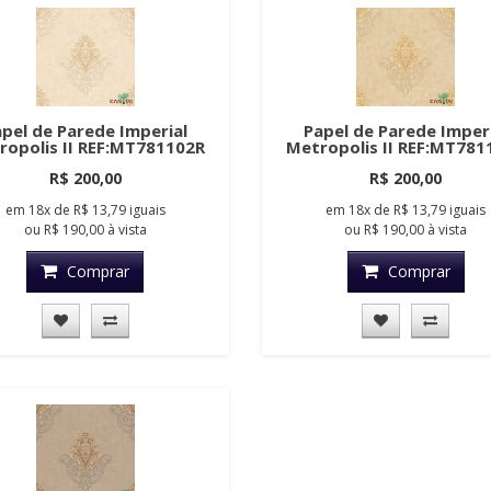
pel de Parede Imperial
Papel de Parede Imper
ropolis II REF:MT781102R
Metropolis II REF:MT781
R$ 200,00
R$ 200,00
em
18x
de
R$ 13,79
iguais
em
18x
de
R$ 13,79
iguais
ou
R$ 190,00
à vista
ou
R$ 190,00
à vista
Comprar
Comprar