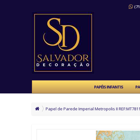
(71
PAPÉIS INFANTIS
PA
Papel de Parede Imperial Metropolis II REF:MT781