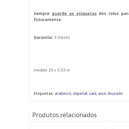
Sempre g
uarde as etiquetas
dos rolos par
futuramente.
Garantia:
3 meses
medida 10,x 0,53 m
Etiquetas:
arabesco
,
imperial
,
sala
,
azul
,
dourado
Produtos relacionados