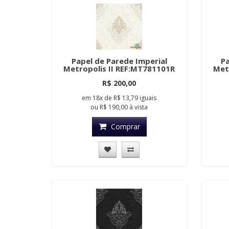
Papel de Parede Imperial
Pa
Metropolis II REF:MT781101R
Met
R$ 200,00
em
18x
de
R$ 13,79
iguais
ou
R$ 190,00
à vista
Comprar