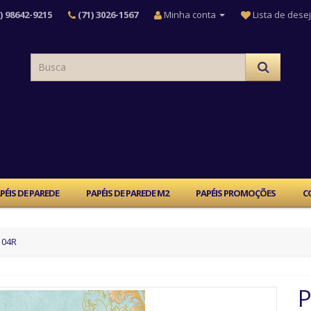
) 98642-9215
(71) 3026-1567
Minha conta
Lista de desej
PÉIS DE PAREDE
PAPÉIS DE PAREDE M2
PAPÉIS PROMOÇÕES
C
104R
P