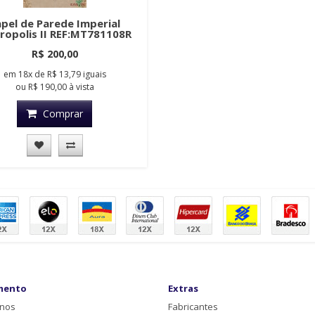
pel de Parede Imperial
ropolis II REF:MT781108R
R$ 200,00
em
18x
de
R$ 13,79
iguais
ou
R$ 190,00
à vista
Comprar
mento
Extras
-nos
Fabricantes