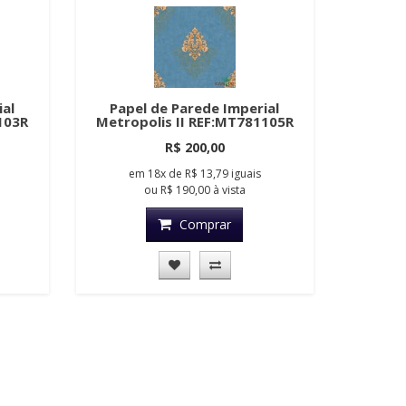
ial
Papel de Parede Imperial
103R
Metropolis II REF:MT781105R
R$ 200,00
em
18x
de
R$ 13,79
iguais
ou
R$ 190,00
à vista
Comprar