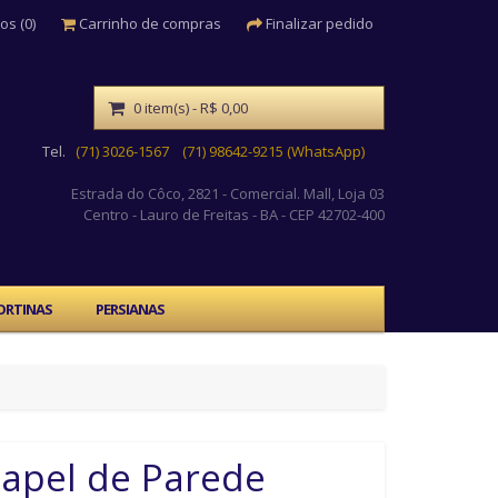
os (0)
Carrinho de compras
Finalizar pedido
0 item(s) - R$ 0,00
Tel.
(71) 3026-1567
(71) 98642-9215 (WhatsApp)
Estrada do Côco, 2821 - Comercial. Mall, Loja 03
Centro
- Lauro de Freitas - BA - CEP 42702-400
ORTINAS
PERSIANAS
apel de Parede