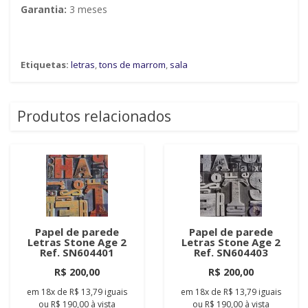
Garantia:
3 meses
Etiquetas:
letras
,
tons de marrom
,
sala
Produtos relacionados
Papel de parede
Papel de parede
Letras Stone Age 2
Letras Stone Age 2
Ref. SN604401
Ref. SN604403
R$ 200,00
R$ 200,00
em
18x
de
R$ 13,79
iguais
em
18x
de
R$ 13,79
iguais
ou
R$ 190,00
à vista
ou
R$ 190,00
à vista