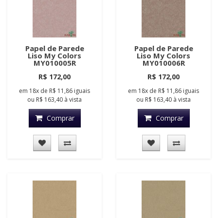
Papel de Parede
Papel de Parede
Liso My Colors
Liso My Colors
MY010005R
MY010006R
R$ 172,00
R$ 172,00
em
18x
de
R$ 11,86
iguais
em
18x
de
R$ 11,86
iguais
ou
R$ 163,40
à vista
ou
R$ 163,40
à vista
Comprar
Comprar