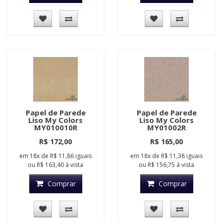
Papel de Parede
Papel de Parede
Liso My Colors
Liso My Colors
MY010010R
MY01002R
R$ 172,00
R$ 165,00
em
18x
de
R$ 11,86
iguais
em
18x
de
R$ 11,38
iguais
ou
R$ 163,40
à vista
ou
R$ 156,75
à vista
Comprar
Comprar