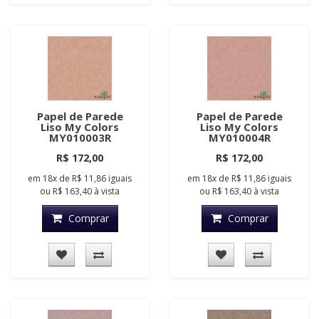
Papel de Parede
Papel de Parede
Liso My Colors
Liso My Colors
MY010003R
MY010004R
R$ 172,00
R$ 172,00
em
18x
de
R$ 11,86
iguais
em
18x
de
R$ 11,86
iguais
ou
R$ 163,40
à vista
ou
R$ 163,40
à vista
Comprar
Comprar