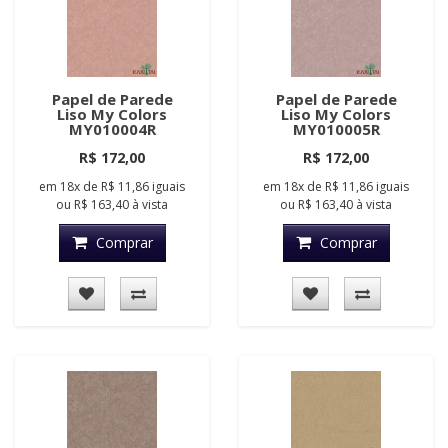
Papel de Parede
Papel de Parede
Liso My Colors
Liso My Colors
MY010004R
MY010005R
R$ 172,00
R$ 172,00
em
18x
de
R$ 11,86
iguais
em
18x
de
R$ 11,86
iguais
ou
R$ 163,40
à vista
ou
R$ 163,40
à vista
Comprar
Comprar