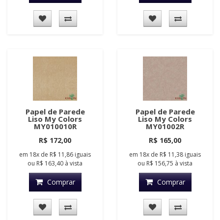
Papel de Parede
Papel de Parede
Liso My Colors
Liso My Colors
MY010010R
MY01002R
R$ 172,00
R$ 165,00
em
18x
de
R$ 11,86
iguais
em
18x
de
R$ 11,38
iguais
ou
R$ 163,40
à vista
ou
R$ 156,75
à vista
Comprar
Comprar