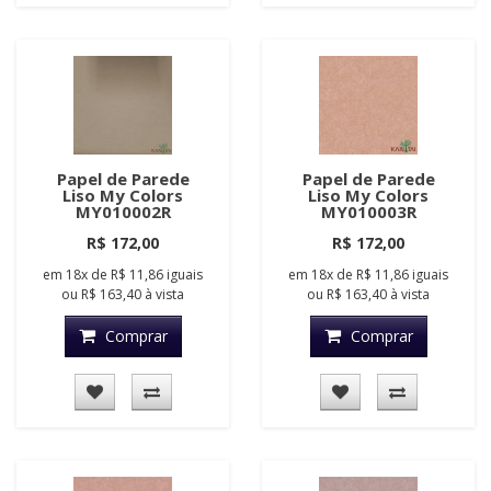
Papel de Parede
Papel de Parede
Liso My Colors
Liso My Colors
MY010002R
MY010003R
R$ 172,00
R$ 172,00
em
18x
de
R$ 11,86
iguais
em
18x
de
R$ 11,86
iguais
ou
R$ 163,40
à vista
ou
R$ 163,40
à vista
Comprar
Comprar