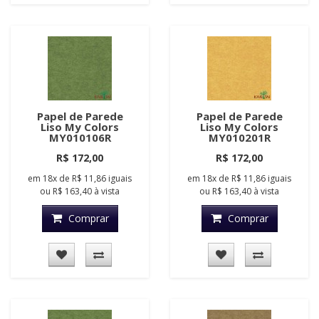
Papel de Parede
Papel de Parede
Liso My Colors
Liso My Colors
MY010106R
MY010201R
R$ 172,00
R$ 172,00
em
18x
de
R$ 11,86
iguais
em
18x
de
R$ 11,86
iguais
ou
R$ 163,40
à vista
ou
R$ 163,40
à vista
Comprar
Comprar