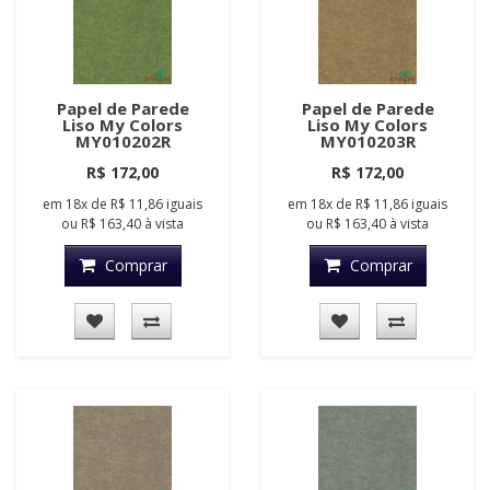
Papel de Parede
Papel de Parede
Liso My Colors
Liso My Colors
MY010202R
MY010203R
R$ 172,00
R$ 172,00
em
18x
de
R$ 11,86
iguais
em
18x
de
R$ 11,86
iguais
ou
R$ 163,40
à vista
ou
R$ 163,40
à vista
Comprar
Comprar