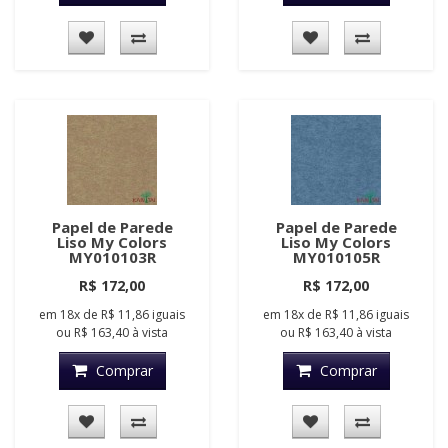
Papel de Parede
Papel de Parede
Liso My Colors
Liso My Colors
MY010103R
MY010105R
R$ 172,00
R$ 172,00
em
18x
de
R$ 11,86
iguais
em
18x
de
R$ 11,86
iguais
ou
R$ 163,40
à vista
ou
R$ 163,40
à vista
Comprar
Comprar