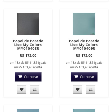
Papel de Parede
Papel de Parede
Liso My Colors
Liso My Colors
MY010408R
MY010409R
R$ 172,00
R$ 172,00
em
18x
de
R$ 11,86
iguais
em
18x
de
R$ 11,86
iguais
ou
R$ 163,40
à vista
ou
R$ 163,40
à vista
Comprar
Comprar