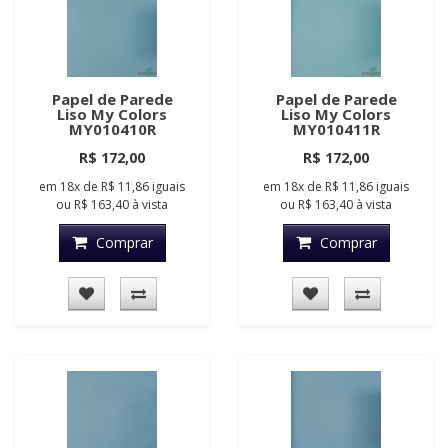
Papel de Parede
Papel de Parede
Liso My Colors
Liso My Colors
MY010410R
MY010411R
R$ 172,00
R$ 172,00
em
18x
de
R$ 11,86
iguais
em
18x
de
R$ 11,86
iguais
ou
R$ 163,40
à vista
ou
R$ 163,40
à vista
Comprar
Comprar