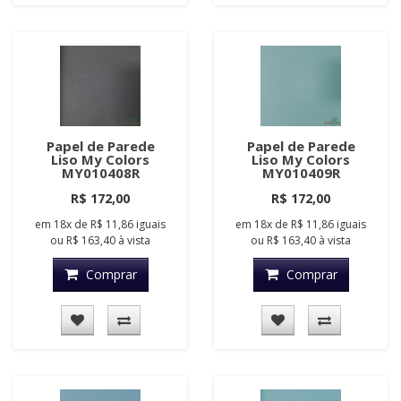
Papel de Parede
Papel de Parede
Liso My Colors
Liso My Colors
MY010408R
MY010409R
R$ 172,00
R$ 172,00
em
18x
de
R$ 11,86
iguais
em
18x
de
R$ 11,86
iguais
ou
R$ 163,40
à vista
ou
R$ 163,40
à vista
Comprar
Comprar