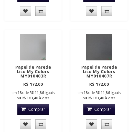
Papel de Parede
Papel de Parede
Liso My Colors
Liso My Colors
MY010403R
MY010407R
R$ 172,00
R$ 172,00
em
18x
de
R$ 11,86
iguais
em
18x
de
R$ 11,86
iguais
ou
R$ 163,40
à vista
ou
R$ 163,40
à vista
Comprar
Comprar