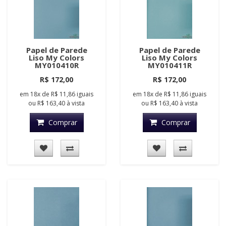
Papel de Parede
Papel de Parede
Liso My Colors
Liso My Colors
MY010410R
MY010411R
R$ 172,00
R$ 172,00
em
18x
de
R$ 11,86
iguais
em
18x
de
R$ 11,86
iguais
ou
R$ 163,40
à vista
ou
R$ 163,40
à vista
Comprar
Comprar