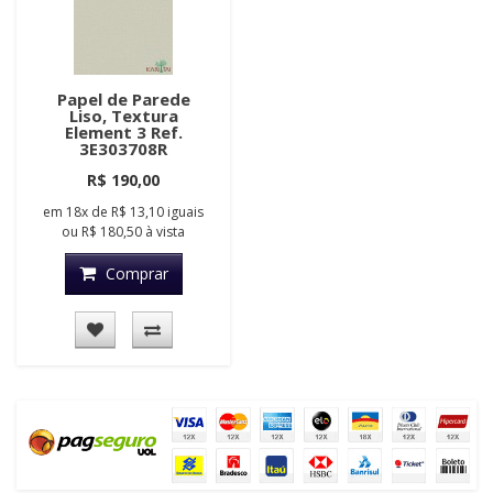
Papel de Parede
Liso, Textura
Element 3 Ref.
3E303708R
R$ 190,00
em
18x
de
R$ 13,10
iguais
ou
R$ 180,50
à vista
Comprar