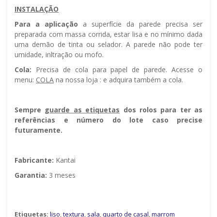
INSTALAÇÃO
Para a aplicação
a superfície da parede precisa ser
preparada com massa corrida, estar lisa e no mínimo dada
uma demão de tinta ou selador. A parede não pode ter
umidade, infiltração ou mofo.
Cola:
Precisa de cola para papel de parede. Acesse o
menu:
COLA
na nossa loja : e adquira também a cola.
Sempre g
uarde as etiquetas
dos rolos para ter as
referências e número do lote caso precise
futuramente.
Fabricante:
Kantai
Garantia:
3 meses
Etiquetas:
liso
,
textura
,
sala
,
quarto de casal
,
marrom