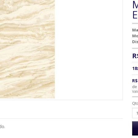
M
E
Ma
Mo
Di
R
18
R$
de 
Vál
Qt
do.