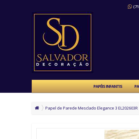
(71
PAPÉIS INFANTIS
PA
Papel de Parede Mesclado Elegance 3 EL202603R