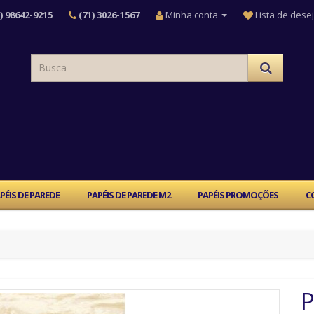
) 98642-9215
(71) 3026-1567
Minha conta
Lista de desej
PÉIS DE PAREDE
PAPÉIS DE PAREDE M2
PAPÉIS PROMOÇÕES
C
P