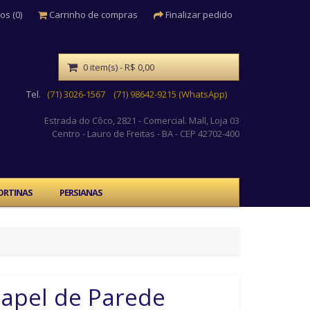
os (0)
Carrinho de compras
Finalizar pedido
0 item(s) - R$ 0,00
Tel.
(71) 3026-1567
(71) 98642-9215 (WhatsApp)
Estrada do Côco, 2821 - Comercial. Mall, Loja 03
Centro
- Lauro de Freitas - BA - CEP 42702-400
ORTINAS
PERSIANAS
apel de Parede