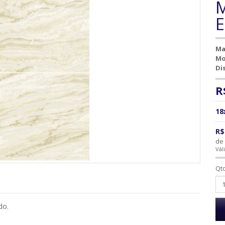
M
E
Ma
Mo
Di
R
18
R$
de 
Vál
Qt
do.