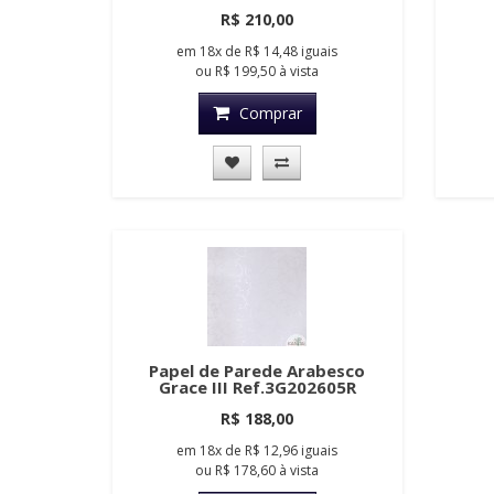
R$ 210,00
em
18x
de
R$ 14,48
iguais
ou
R$ 199,50
à vista
Comprar
Papel de Parede Arabesco
Grace III Ref.3G202605R
R$ 188,00
em
18x
de
R$ 12,96
iguais
ou
R$ 178,60
à vista