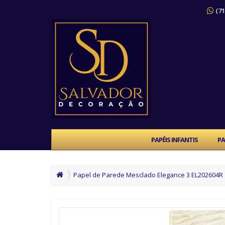
(71
PAPÉIS INFANTIS
PA
Papel de Parede Mesclado Elegance 3 EL202604R