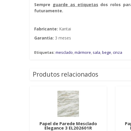
Sempre g
uarde as etiquetas
dos rolos par
futuramente.
Fabricante:
Kantai
Garantia:
3 meses
Etiquetas:
mesclado
,
mármore
,
sala
,
bege
,
cinza
Produtos relacionados
Papel de Parede Mesclado
Pa
Elegance 3 EL202601R