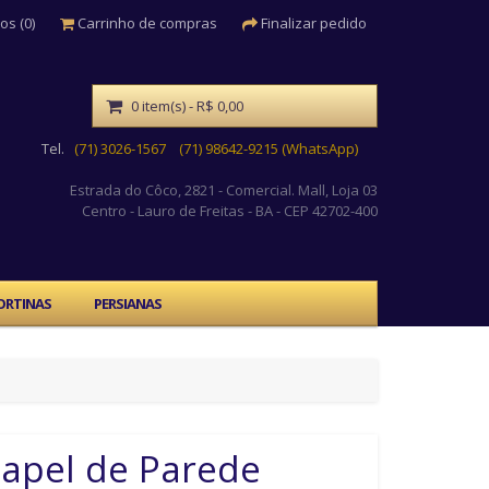
os (0)
Carrinho de compras
Finalizar pedido
0 item(s) - R$ 0,00
Tel.
(71) 3026-1567
(71) 98642-9215 (WhatsApp)
Estrada do Côco, 2821 - Comercial. Mall, Loja 03
Centro
- Lauro de Freitas - BA - CEP 42702-400
ORTINAS
PERSIANAS
apel de Parede