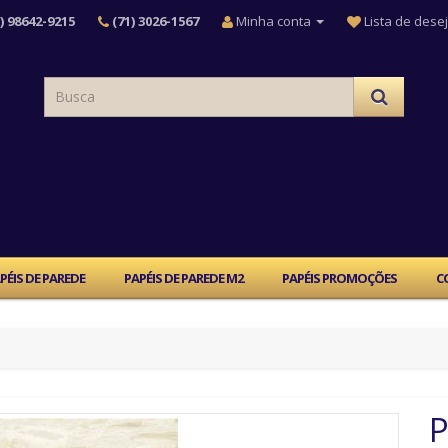
) 98642-9215
(71) 3026-1567
Minha conta
Lista de desej
PÉIS DE PAREDE
PAPÉIS DE PAREDE M2
PAPÉIS PROMOÇÕES
C
P