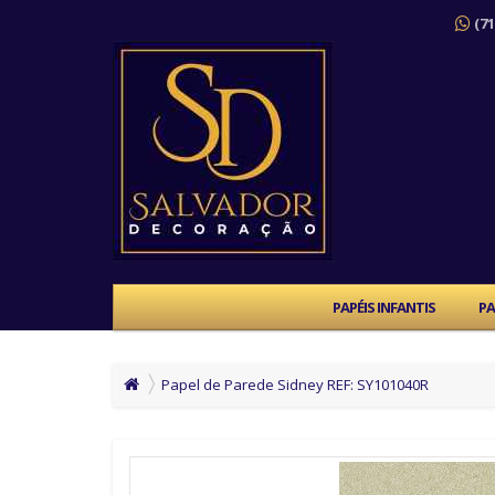
(71
PAPÉIS INFANTIS
PA
Papel de Parede Sidney REF: SY101040R