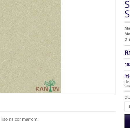
S
S
Ma
Mo
Di
R
18
R$
de 
Vál
Qt
 liso na cor marrom.