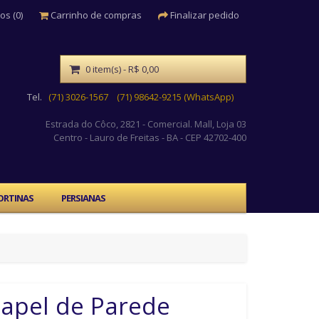
os (0)
Carrinho de compras
Finalizar pedido
0 item(s) - R$ 0,00
Tel.
(71) 3026-1567
(71) 98642-9215 (WhatsApp)
Estrada do Côco, 2821 - Comercial. Mall, Loja 03
Centro
- Lauro de Freitas - BA - CEP 42702-400
ORTINAS
PERSIANAS
apel de Parede