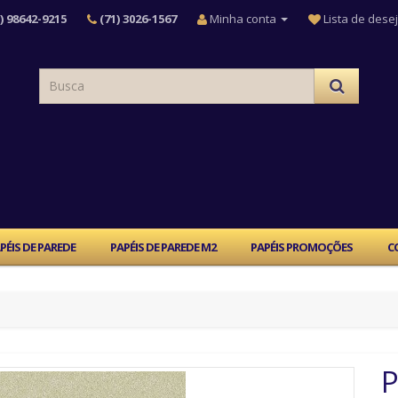
) 98642-9215
(71) 3026-1567
Minha conta
Lista de desej
PÉIS DE PAREDE
PAPÉIS DE PAREDE M2
PAPÉIS PROMOÇÕES
C
P