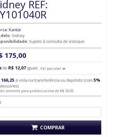
idney REF:
Y101040R
rca:
Kantai
delo:
Sidney
sponibilidade:
Sujeito à consulta de estoque
$ 175,00
x
R$ 12,07
de
iguais
Ver parcelas
 166,25
5%
à vista na transferência ou depósito (com
desconto).
ido somente para pedidos acima de R$ 50,00.
d
COMPRAR