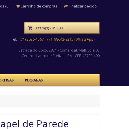
os (0)
Carrinho de compras
Finalizar pedido
0 item(s) - R$ 0,00
Tel.
(71) 3026-1567
(71) 98642-9215 (WhatsApp)
Estrada do Côco, 2821 - Comercial. Mall, Loja 03
Centro
- Lauro de Freitas - BA - CEP 42702-400
ORTINAS
PERSIANAS
apel de Parede