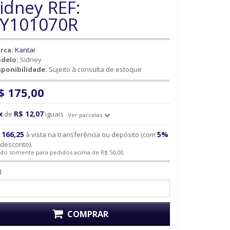
idney REF:
Y101070R
rca:
Kantai
delo:
Sidney
sponibilidade:
Sujeito à consulta de estoque
$ 175,00
x
R$ 12,07
de
iguais
Ver parcelas
 166,25
5%
à vista na transferência ou depósito (com
desconto).
ido somente para pedidos acima de R$ 50,00.
d
COMPRAR