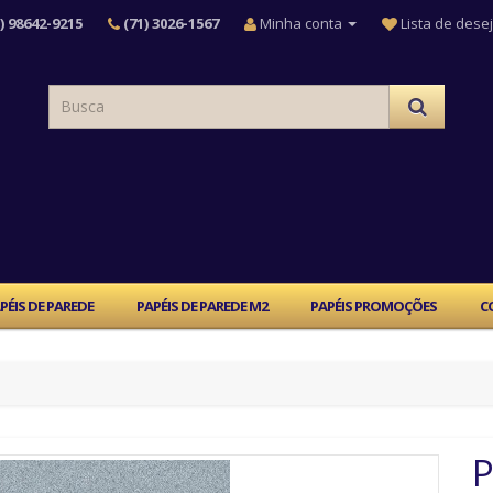
) 98642-9215
(71) 3026-1567
Minha conta
Lista de desej
PÉIS DE PAREDE
PAPÉIS DE PAREDE M2
PAPÉIS PROMOÇÕES
C
P