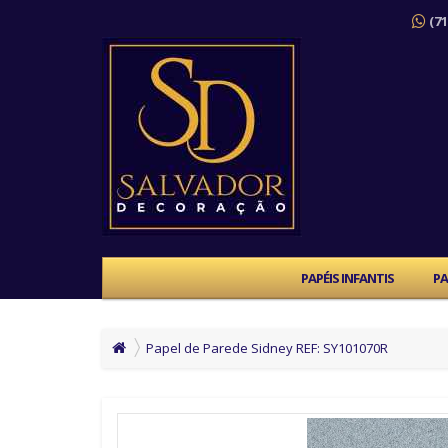
(71
PAPÉIS INFANTIS
PA
Papel de Parede Sidney REF: SY101070R