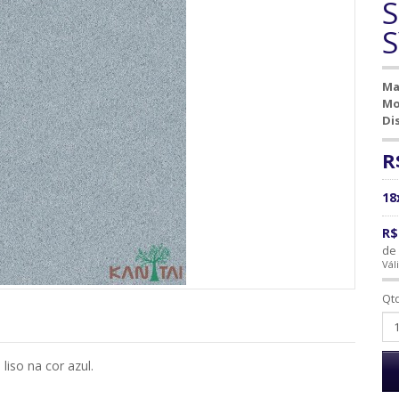
S
S
Ma
Mo
Di
R
18
R$
de 
Vál
Qt
liso na cor azul.