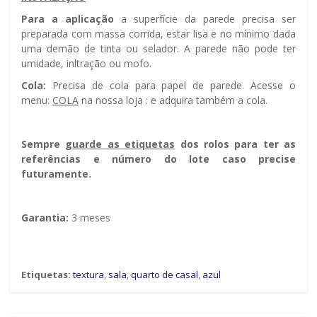
Para a aplicação
a superfície da parede precisa ser
preparada com massa corrida, estar lisa e no mínimo dada
uma demão de tinta ou selador. A parede não pode ter
umidade, infiltração ou mofo.
Cola:
Precisa de cola para papel de parede. Acesse o
menu:
COLA
na nossa loja : e adquira também a cola.
Sempre g
uarde as etiquetas
dos rolos para ter as
referências e número do lote caso precise
futuramente.
Garantia:
3 meses
Etiquetas:
textura
,
sala
,
quarto de casal
,
azul