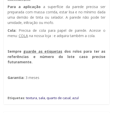
Para a aplicação
a superfície da parede precisa ser
preparada com massa corrida, estar lisa e no mínimo dada
uma demão de tinta ou selador. A parede não pode ter
umidade, infiltração ou mofo.
Cola:
Precisa de cola para papel de parede. Acesse o
menu:
COLA
na nossa loja : e adquira também a cola.
Sempre g
uarde as etiquetas
dos rolos para ter as
referências e número do lote caso precise
futuramente.
Garantia:
3 meses
Etiquetas:
textura
,
sala
,
quarto de casal
,
azul