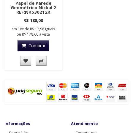
Papel de Parede
Geométrico Nickal 2
REF:NK530212R
R$ 188,00
em
18x
de
R$ 12,96
iguais
ou
R$ 178,60
à vista
Comprar
Informações
Atendimento
Sobre Nós
Contate-nos