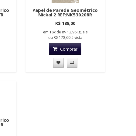
rico
Papel de Parede Geométrico
7R
Nickal 2 REF:NK530208R
R$ 188,00
em
18x
de
R$ 12,96
iguais
ou
R$ 178,60
à vista
Comprar
rico
2R