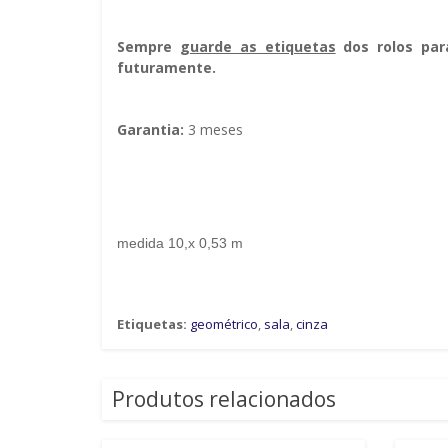
Sempre g
uarde as etiquetas
dos rolos par
futuramente.
Garantia:
3 meses
medida 10,x 0,53 m
Etiquetas:
geométrico
,
sala
,
cinza
Produtos relacionados