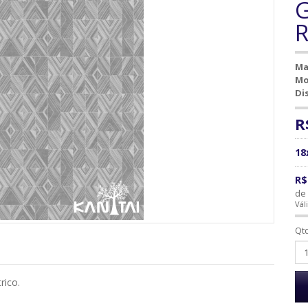
G
R
Ma
Mo
Di
R
18
R$
de 
Vál
Qt
rico.