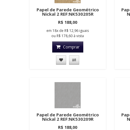
Papel de Parede Geométrico
Pap
Nickal 2 REF:NK530205R
N
R$ 188,00
em
18x
de
R$ 12,96
iguais
ou
R$ 178,60
à vista
Comprar
Papel de Parede Geométrico
Pap
Nickal 2 REF:NK530209R
N
R$ 188,00