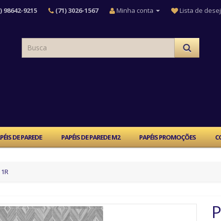
) 98642-9215
(71) 3026-1567
Minha conta
Lista de desej
PÉIS DE PAREDE
PAPÉIS DE PAREDE M2
PAPÉIS PROMOÇÕES
C
11R
P