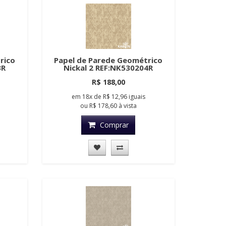
rico
Papel de Parede Geométrico
3R
Nickal 2 REF:NK530204R
R$ 188,00
em
18x
de
R$ 12,96
iguais
ou
R$ 178,60
à vista
Comprar