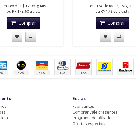
em
18x
de
R$ 12,96
iguais
em
18x
de
R$ 12,96
iguais
ou
R$ 178,60
à vista
ou
R$ 178,60
à vista
Comprar
Comprar
mento
Extras
-nos
Fabricantes
ões
Comprar vale presentes
loja
Programa de afiliados
Ofertas especiais