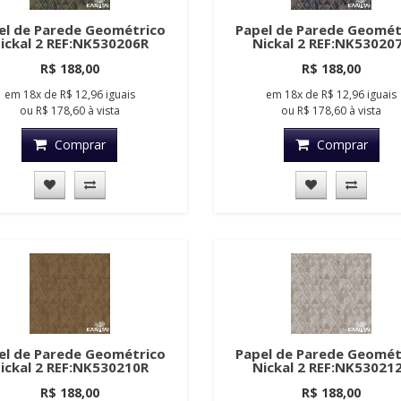
el de Parede Geométrico
Papel de Parede Geomét
ickal 2 REF:NK530206R
Nickal 2 REF:NK53020
R$ 188,00
R$ 188,00
em
18x
de
R$ 12,96
iguais
em
18x
de
R$ 12,96
iguais
ou
R$ 178,60
à vista
ou
R$ 178,60
à vista
Comprar
Comprar
el de Parede Geométrico
Papel de Parede Geomét
ickal 2 REF:NK530210R
Nickal 2 REF:NK53021
R$ 188,00
R$ 188,00