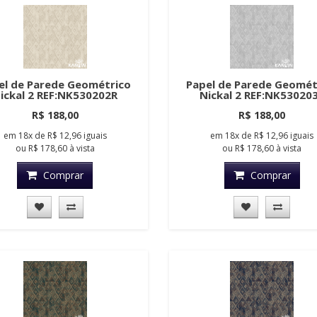
el de Parede Geométrico
Papel de Parede Geomét
ickal 2 REF:NK530202R
Nickal 2 REF:NK53020
R$ 188,00
R$ 188,00
em
18x
de
R$ 12,96
iguais
em
18x
de
R$ 12,96
iguais
ou
R$ 178,60
à vista
ou
R$ 178,60
à vista
Comprar
Comprar