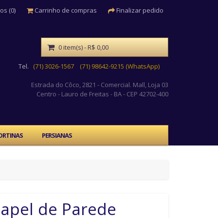
os (0)
Carrinho de compras
Finalizar pedido
0 item(s) - R$ 0,00
Tel.
(71) 3026-1567
(71) 98642-9215 (WhatsApp)
Estrada do Côco, 2821 - Comercial. Mall, Loja 03
Centro
- Lauro de Freitas - BA - CEP 42702-400
ORTINAS
PERSIANAS
apel de Parede