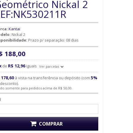
eométrico Nickal 2
EF:NK530211R
rca:
Kantai
delo:
Nickal 2
sponibilidade:
Prazo p/ separação: 08 dias
$ 188,00
x
R$ 12,96
de
iguais
Ver parcelas
 178,60
5%
à vista na transferência ou depósito (com
desconto).
ido somente para pedidos acima de R$ 50,00.
d
COMPRAR