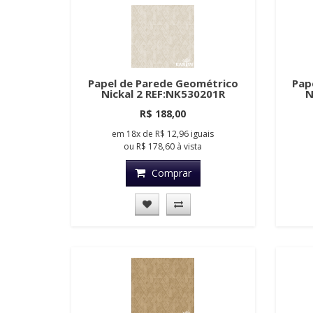
Papel de Parede Geométrico
Pap
Nickal 2 REF:NK530201R
N
R$ 188,00
em
18x
de
R$ 12,96
iguais
ou
R$ 178,60
à vista
Comprar