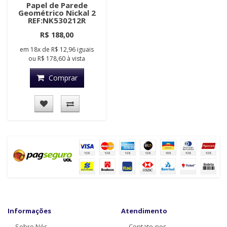
Papel de Parede
Geométrico Nickal 2
REF:NK530212R
R$ 188,00
em
18x
de
R$ 12,96
iguais
ou
R$ 178,60
à vista
Comprar
Informações
Atendimento
Sobre Nós
Contate-nos