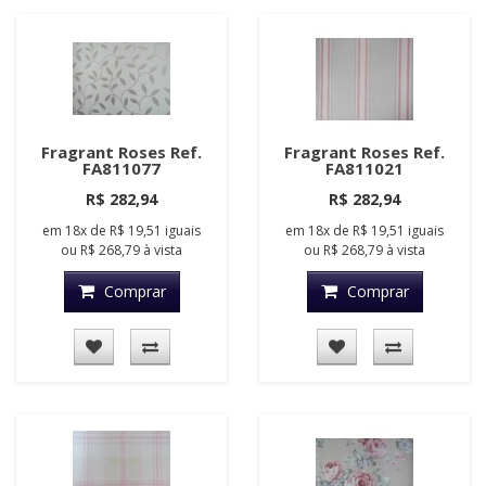
Fragrant Roses Ref.
Fragrant Roses Ref.
FA811077
FA811021
R$ 282,94
R$ 282,94
em
18x
de
R$ 19,51
iguais
em
18x
de
R$ 19,51
iguais
ou
R$ 268,79
à vista
ou
R$ 268,79
à vista
Comprar
Comprar