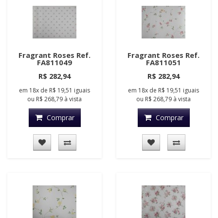
Fragrant Roses Ref.
Fragrant Roses Ref.
FA811049
FA811051
R$ 282,94
R$ 282,94
em
18x
de
R$ 19,51
iguais
em
18x
de
R$ 19,51
iguais
ou
R$ 268,79
à vista
ou
R$ 268,79
à vista
Comprar
Comprar