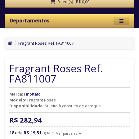
0 item(s) - R$ 0,00
Departamentos
Fragrant Roses Ref. FA811007
Fragrant Roses Ref.
FA811007
Marca:
Finottato
Modelo:
Fragrant Roses
Disponibilidade:
Sujeito à consulta de estoque
R$ 282,94
18x
R$ 19,51
de
iguais
Ver parcelas