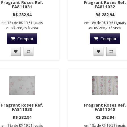
Fragrant Roses Ref.
Fragrant Roses Ref.
FA811031
FA811032
R$ 282,94
R$ 282,94
em
18x
de
R$ 19,51
iguais
em
18x
de
R$ 19,51
iguais
ou
R$ 268,79
à vista
ou
R$ 268,79
à vista
Comprar
Comprar
Fragrant Roses Ref.
Fragrant Roses Ref.
FA811039
FA811040
R$ 282,94
R$ 282,94
em
18x
de
R$ 19,51
iguais
em
18x
de
R$ 19,51
iguais