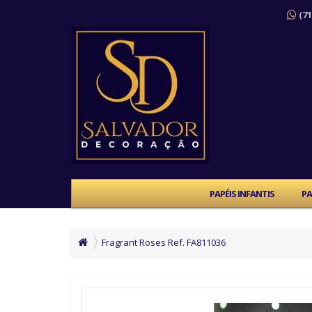
(71
PAPÉIS INFANTIS
PA
Fragrant Roses Ref. FA811036