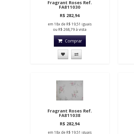
Fragrant Roses Ref.
FA811030
R$ 282,94
em
18x
de
R$ 19,51
iguais
ou
R$ 268,79
à vista
Comprar
Fragrant Roses Ref.
FA811038
R$ 282,94
em
18x
de
R$ 19,51
iguais