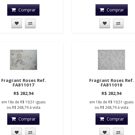
Comprar
Comprar
Fragrant Roses Ref.
Fragrant Roses Ref.
FA811017
FA811018
R$ 282,94
R$ 282,94
em
18x
de
R$ 19,51
iguais
em
18x
de
R$ 19,51
iguais
ou
R$ 268,79
à vista
ou
R$ 268,79
à vista
Comprar
Comprar