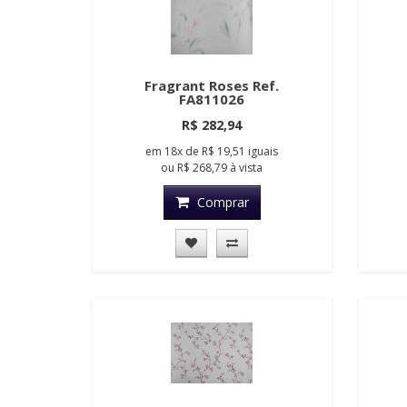
Fragrant Roses Ref.
FA811026
R$ 282,94
em
18x
de
R$ 19,51
iguais
ou
R$ 268,79
à vista
Comprar