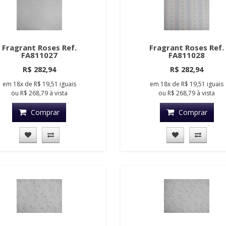
Fragrant Roses Ref.
Fragrant Roses Ref.
FA811027
FA811028
R$ 282,94
R$ 282,94
em
18x
de
R$ 19,51
iguais
em
18x
de
R$ 19,51
iguais
ou
R$ 268,79
à vista
ou
R$ 268,79
à vista
Comprar
Comprar