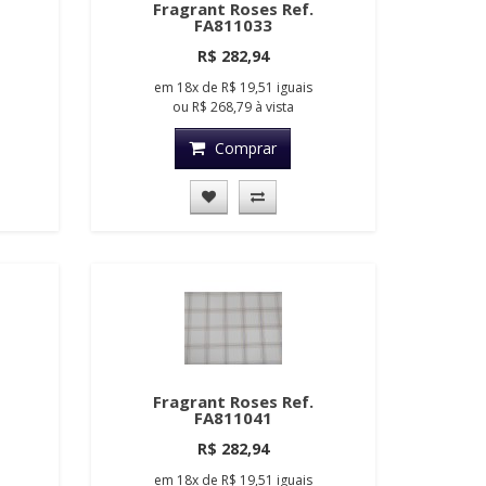
Fragrant Roses Ref.
FA811033
R$ 282,94
em
18x
de
R$ 19,51
iguais
ou
R$ 268,79
à vista
Comprar
Fragrant Roses Ref.
FA811041
R$ 282,94
em
18x
de
R$ 19,51
iguais