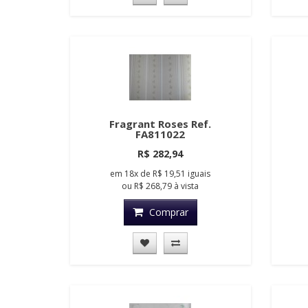
Fragrant Roses Ref.
FA811022
R$ 282,94
em
18x
de
R$ 19,51
iguais
ou
R$ 268,79
à vista
Comprar