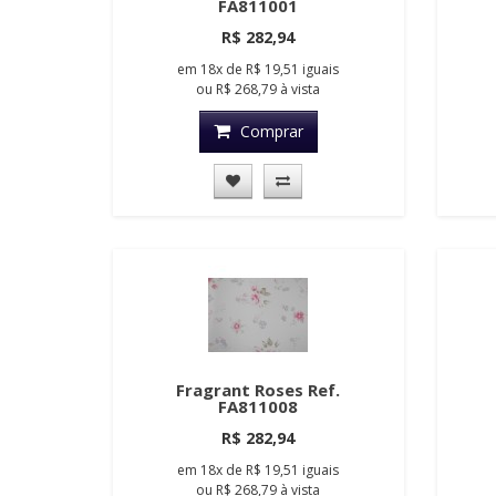
FA811001
R$ 282,94
em
18x
de
R$ 19,51
iguais
ou
R$ 268,79
à vista
Comprar
Fragrant Roses Ref.
FA811008
R$ 282,94
em
18x
de
R$ 19,51
iguais
ou
R$ 268,79
à vista