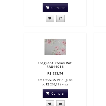
Comprar
Fragrant Roses Ref.
FA811016
R$ 282,94
em
18x
de
R$ 19,51
iguais
ou
R$ 268,79
à vista
Comprar