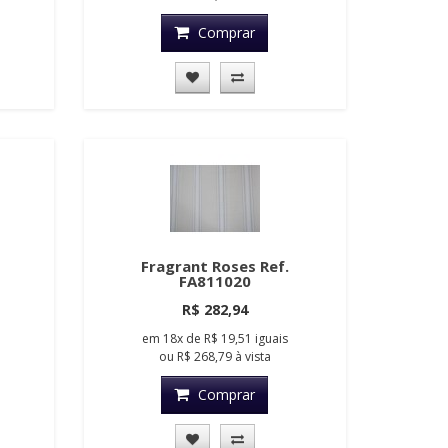
Comprar
Fragrant Roses Ref.
FA811020
R$ 282,94
em
18x
de
R$ 19,51
iguais
ou
R$ 268,79
à vista
Comprar