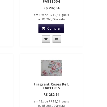
FA811004
R$ 282,94
em
18x
de
R$ 19,51
iguais
ou
R$ 268,79
à vista
Comprar
Fragrant Roses Ref.
FA811015
R$ 282,94
em
18x
de
R$ 19,51
iguais
ou
R$ 268,79
à vista