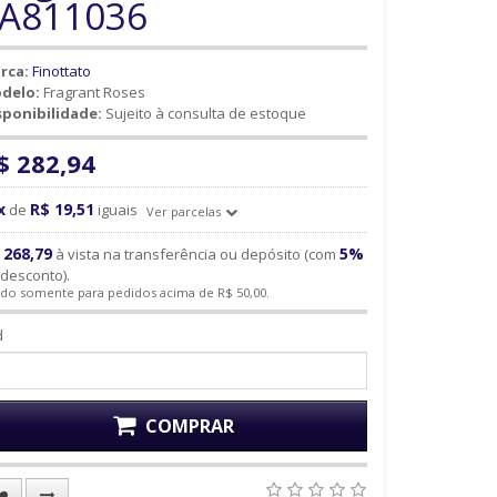
A811036
rca:
Finottato
delo:
Fragrant Roses
sponibilidade:
Sujeito à consulta de estoque
$ 282,94
x
R$ 19,51
de
iguais
Ver parcelas
 268,79
5%
à vista na transferência ou depósito (com
desconto).
ido somente para pedidos acima de R$ 50,00.
d
COMPRAR