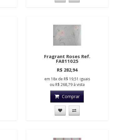
Fragrant Roses Ref.
FA811025
R$ 282,94
em
18x
de
R$ 19,51
iguais
ou
R$ 268,79
à vista
Comprar