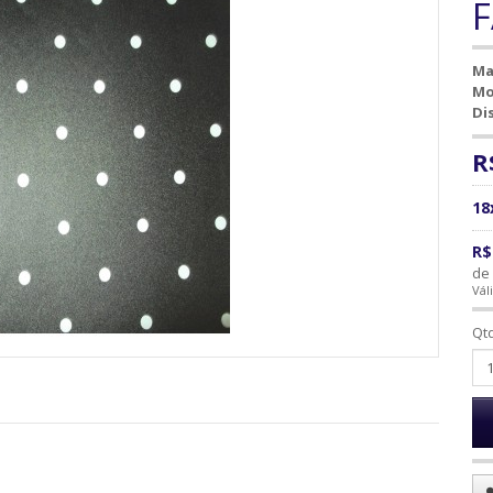
F
Ma
Mo
Di
R
18
R$
de 
Vál
Qt