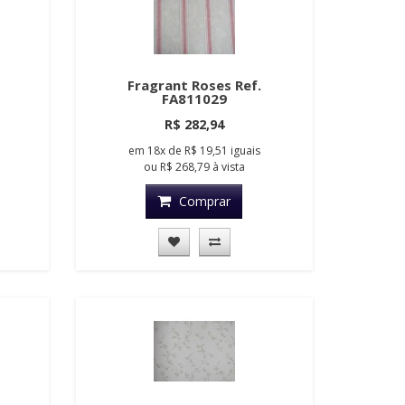
Fragrant Roses Ref.
FA811029
R$ 282,94
em
18x
de
R$ 19,51
iguais
ou
R$ 268,79
à vista
Comprar