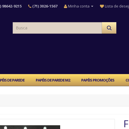
) 98642-9215
(71) 3026-1567
Minha conta
Lista de desej
PÉIS DE PAREDE
PAPÉIS DE PAREDE M2
PAPÉIS PROMOÇÕES
C
F