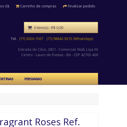
os (0)
Carrinho de compras
Finalizar pedido
0 item(s) - R$ 0,00
Tel.
(71) 3026-1567
(71) 98642-9215 (WhatsApp)
Estrada do Côco, 2821 - Comercial. Mall, Loja 03
Centro
- Lauro de Freitas - BA - CEP 42702-400
ORTINAS
PERSIANAS
ragrant Roses Ref.